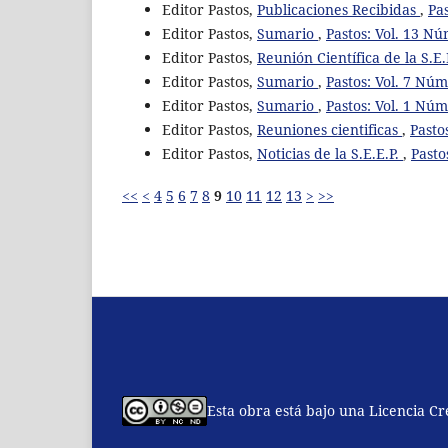
Editor Pastos,
Publicaciones Recibidas
,
Pas
Editor Pastos,
Sumario
,
Pastos: Vol. 13 Nú
Editor Pastos,
Reunión Científica de la S.E.
Editor Pastos,
Sumario
,
Pastos: Vol. 7 Núm
Editor Pastos,
Sumario
,
Pastos: Vol. 1 Núm
Editor Pastos,
Reuniones cientificas
,
Pasto
Editor Pastos,
Noticias de la S.E.E.P.
,
Pasto
<<
<
4
5
6
7
8
9
10
11
12
13
>
>>
Esta obra está bajo una Licencia C