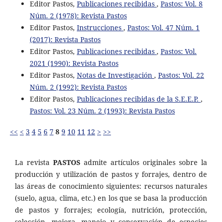
Editor Pastos,
Publicaciones recibidas
,
Pastos: Vol. 8
Núm. 2 (1978): Revista Pastos
Editor Pastos,
Instrucciones
,
Pastos: Vol. 47 Núm. 1
(2017): Revista Pastos
Editor Pastos,
Publicaciones recibidas
,
Pastos: Vol.
2021 (1990): Revista Pastos
Editor Pastos,
Notas de Investigación
,
Pastos: Vol. 22
Núm. 2 (1992): Revista Pastos
Editor Pastos,
Publicaciones recibidas de la S.E.E.P.
,
Pastos: Vol. 23 Núm. 2 (1993): Revista Pastos
<<
<
3
4
5
6
7
8
9
10
11
12
>
>>
La revista
PASTOS
admite artículos originales sobre la
producción y utilización de pastos y forrajes, dentro de
las áreas de conocimiento siguientes: recursos naturales
(suelo, agua, clima, etc.) en los que se basa la producción
de pastos y forrajes; ecología, nutrición, protección,
selección, mejora, manejo y conservación de especies