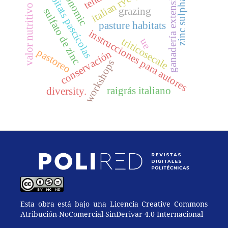
italian rye-grass
taxonomic
hábitats pascícolas
ganadería extensiva
zinc sulphate
valor nutritivo
grazing
sulfato de zinc
pasture habitats
instrucciones para autores
triticosecale
ue
pastoreo
conservación
workshops
raigrás italiano
diversity.
Esta obra está bajo una Licencia Creative Commons
Atribución-NoComercial-SinDerivar 4.0 Internacional