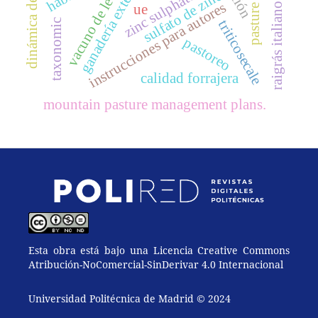
dinámica de talleres
ganadería extensiva
vacuno de leche
zinc sulphate
sulfato de zinc
instrucciones para autores
raigrás italiano
ue
taxonomic
triticosecale
pastoreo
calidad forrajera
mountain pasture management plans.
Esta obra está bajo una Licencia Creative Commons
Atribución-NoComercial-SinDerivar 4.0 Internacional
Universidad Politécnica de Madrid © 2024