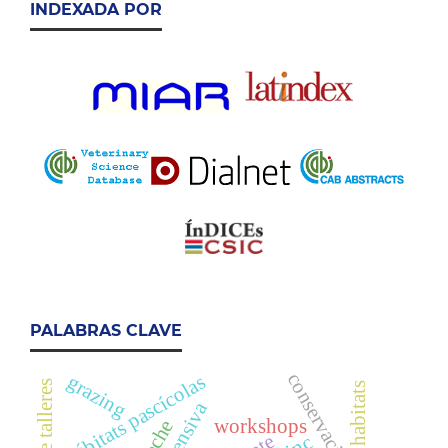
INDEXADA POR
PALABRAS CLAVE
conservación
grazing
hábitats pascícolas
pasture habitats
workshops