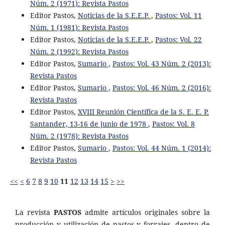
Núm. 2 (1971): Revista Pastos
Editor Pastos,
Noticias de la S.E.E.P.
,
Pastos: Vol. 11
Núm. 1 (1981): Revista Pastos
Editor Pastos,
Noticias de la S.E.E.P.
,
Pastos: Vol. 22
Núm. 2 (1992): Revista Pastos
Editor Pastos,
Sumario
,
Pastos: Vol. 43 Núm. 2 (2013):
Revista Pastos
Editor Pastos,
Sumario
,
Pastos: Vol. 46 Núm. 2 (2016):
Revista Pastos
Editor Pastos,
XVIII Reunión Científica de la S. E. E. P.
Santander, 13-16 de junio de 1978
,
Pastos: Vol. 8
Núm. 2 (1978): Revista Pastos
Editor Pastos,
Sumario
,
Pastos: Vol. 44 Núm. 1 (2014):
Revista Pastos
<<
<
6
7
8
9
10
11
12
13
14
15
>
>>
La revista
PASTOS
admite artículos originales sobre la
producción y utilización de pastos y forrajes, dentro de