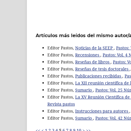
Artículos más leídos del mismo autor/
Editor Pastos,
Noticias de la SEEP
,
Pastos:
Editor Pastos,
Recensiones
,
Pastos: Vol. 4
Editor Pastos,
Reseñas de libros
,
Pastos: V
Editor Pastos,
Reseñas de tesis doctorales
Editor Pastos,
Publicaciones recibidas
,
Pas
Editor Pastos,
La XII reunión científica de 
Editor Pastos,
Sumario
,
Pastos: Vol. 25 Nú
Editor Pastos,
La XV Reunión Científica de 
Revista pastos
Editor Pastos,
Instrucciones para autores
Editor Pastos,
Sumario
,
Pastos: Vol. 42 Nú
<<
<
1
2
3
4
5
6
7
8
9
10
>
>>