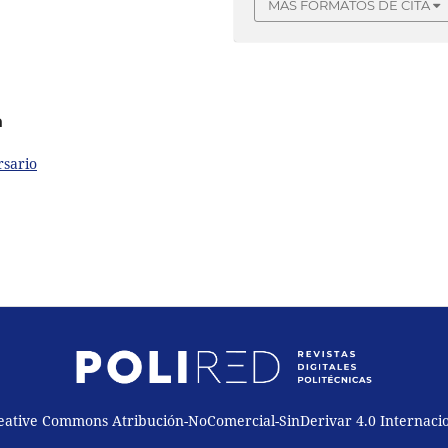
MÁS FORMATOS DE CITA
a
rsario
reative Commons Atribución-NoComercial-SinDerivar 4.0 Internaci