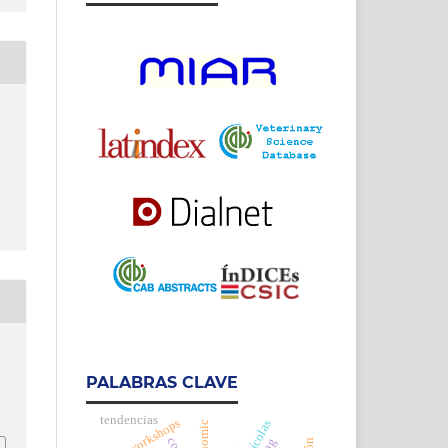
PALABRAS CLAVE
h
tendencias
workshops
taxonomic