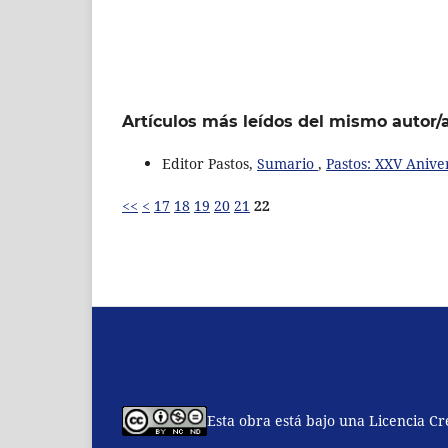
Artículos más leídos del mismo autor/
Editor Pastos,
Sumario
,
Pastos: XXV Anive
<<
<
17
18
19
20
21
22
Esta obra está bajo una Licencia C