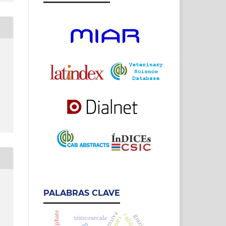
PALABRAS CLAVE
h
grazing
triticosecale