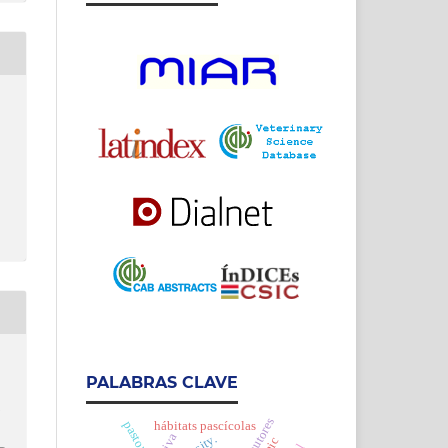
PALABRAS CLAVE
h
pastoreo
hábitats pascícolas