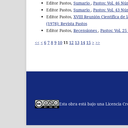
Editor Pastos,
Sumario
,
Pastos: Vol. 46 Nú
Editor Pastos,
Sumario
,
Pastos: Vol. 43 Nú
Editor Pastos,
XVIII Reunión Científica de l
(1978): Revista Pastos
Editor Pastos,
Recensiones
,
Pastos: Vol. 2
<<
<
6
7
8
9
10
11
12
13
14
15
>
>>
Esta obra está bajo una Licencia C