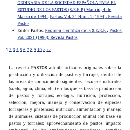
ORDINARIA DE LA SOCIEDAD ESPAÑOLA PARA EL
ESTUDIO DE LOS PASTOS (S.E.E.P.) Madrid, 4 de
Marzo de 1994
,
Pastos: Vol. 24 Núm. 1 (1994): Revista
Pastos
Editor Pastos,
Reunión científica de la S.E.E.P.
,
Pastos:
Vol. 2021 (1990): Revista Pastos
1
2
3
4
5
6
7
8
9
10
>
>>
La revista
PASTOS
admite artículos originales sobre la
producción y utilización de pastos y forrajes, dentro de
las áreas de conocimiento siguientes: recursos naturales
(suelo, agua, clima, etc.) en los que se basa la producción
de pastos y forrajes; ecología, nutrición, protección,
selección, mejora, manejo y conservación de especies
forrajeras y pratenses; nutrición, alimentación y manejo
de animales; sistemas de producción animal con base en
pastos y forrajes; aprovechamiento de pastos; impacto