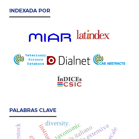
INDEXADA POR
PALABRAS CLAVE
diversity.
taxonomic
ganadería extensiva
raigrás italiano