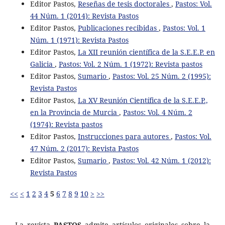
Editor Pastos,
Reseñas de tesis doctorales
,
Pastos: Vol.
44 Núm. 1 (2014): Revista Pastos
Editor Pastos,
Publicaciones recibidas
,
Pastos: Vol. 1
Núm. 1 (1971): Revista Pastos
Editor Pastos,
La XII reunión científica de la S.E.E.P. en
Galicia
,
Pastos: Vol. 2 Núm. 1 (1972): Revista pastos
Editor Pastos,
Sumario
,
Pastos: Vol. 25 Núm. 2 (1995):
Revista Pastos
Editor Pastos,
La XV Reunión Científica de la S.E.E.P.,
en la Provincia de Murcia
,
Pastos: Vol. 4 Núm. 2
(1974): Revista pastos
Editor Pastos,
Instrucciones para autores
,
Pastos: Vol.
47 Núm. 2 (2017): Revista Pastos
Editor Pastos,
Sumario
,
Pastos: Vol. 42 Núm. 1 (2012):
Revista Pastos
<<
<
1
2
3
4
5
6
7
8
9
10
>
>>
La revista
PASTOS
admite artículos originales sobre la