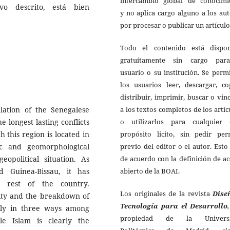
intercambio global de conocimi
o descrito, está bien
y no aplica cargo alguno a los au
por procesar o publicar un artículo
Todo el contenido está dispon
gratuitamente sin cargo par
usuario o su institución. Se perm
los usuarios leer, descargar, co
distribuir, imprimir, buscar o vin
a los textos completos de los artíc
lation of the Senegalese
o utilizarlos para cualquier 
 longest lasting conflicts
propósito lícito, sin pedir per
h this region is located in
previo del editor o el autor. Esto
ic and geomorphological
de acuerdo con la definición de a
opolitical situation. As
abierto de la BOAI.
 Guinea-Bissau, it has
e rest of the country.
Los originales de
la revista
Dise
sity and the breakdown of
Tecnología para el Desarrollo
ually in three ways among
propiedad de la Universi
le Islam is clearly the