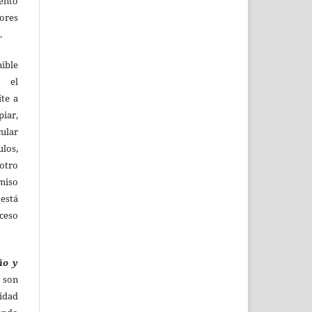
ento
tores
.
ible
a el
ite a
piar,
cular
ulos,
otro
miso
 está
cceso
ño y
,
son
dad