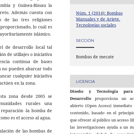
mbia y Guinea-Bissau la
n reto. Además cuenta con
Núm. 1 (2014): Bombas
Manuales y de Ariete.
de las tres religiones
Tecnologías sociales
 proporcionado, lo cuál es
ayoritariamente islámico.
SECCIÓN
l de desarrollo local tal
n de utillajes o iniciativa
Bombas de mecate
encia continua de bases
ses no pueden abarcar todo
runcar cualquier iniciativa
LICENCIA
actúen en la zona.
Diseño y Tecnología para
esta zona desde 2005 se
Desarrollo
proporciona un ac
munidades rurales una
abierto (Open Access) inmediato 
y reparación -la bomba de
contenido, basado en el principi
como es el acceso al agua.
que ofrecer al público un acceso li
las investigaciones ayuda a un m
alación de las bombas de