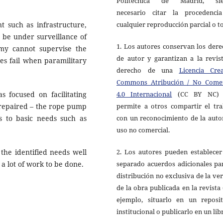
Politécnica de Madrid, si
necesario citar la procedenci
cualquier reproducción parcial o to
t such as infrastructure,
 be under surveillance of
1. Los autores conservan los der
my cannot supervise the
de autor y garantizan a la revis
ives fail when paramilitary
derecho de una
Licencia Crea
Commons Atribución / No Comer
4.0 Internacional
(CC BY NC) 
s focused on facilitating
permite a otros compartir el tra
y repaired – the rope pump
con un reconocimiento de la auto
s to basic needs such as
uso no comercial.
2. Los autores pueden establecer
the identified needs well
separado acuerdos adicionales pa
l a lot of work to be done.
distribución no exclusiva de la ve
de la obra publicada en la revista
ejemplo, situarlo en un reposit
institucional o publicarlo en un lib