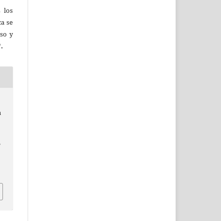
s los
ca se
uso y
.
a
,
h