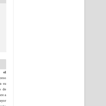
 el
ceso
a su
o de
bre a
ayor