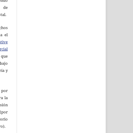
endo
a de
tal.
echos
ta el
tive
cial
que
bajo
ría y
 por
ra la
rsión
 (por
orio
ro).