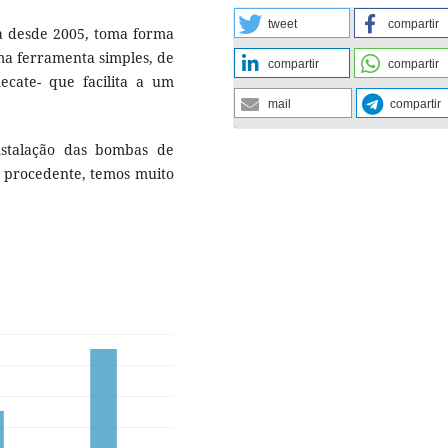
tweet
compartir
ea desde 2005, toma forma
a ferramenta simples, de
compartir
compartir
cate- que facilita a um
mail
compartir
stalação das bombas de
 é procedente, temos muito