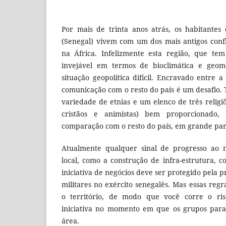
Por mais de trinta anos atrás, os habitante
(Senegal) vivem com um dos mais antigos confl
na África. Infelizmente esta região, que te
invejável em termos de bioclimática e geom
situação geopolítica difícil. Encravado entre 
comunicação com o resto do país é um desafi
variedade de etnias e um elenco de três religi
cristãos e animistas) bem proporcionado
comparação com o resto do país, em grande part
Atualmente qualquer sinal de progresso ao n
local, como a construção de infra-estrutura,
iniciativa de negócios deve ser protegido pela 
militares no exército senegalês. Mas essas reg
o território, de modo que você corre o ri
iniciativa no momento em que os grupos para
área.