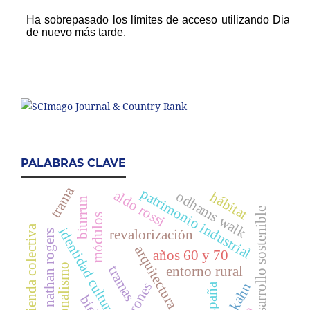
PALABRAS CLAVE
trama
patrimonio industrial
aldo rossi
odhams walk
hábitat
biurrun
desarrollo sostenible
módulos
vivienda colectiva
identidad cultural
revalorización
ernesto nathan rogers
arquitectura escolar
años 60 y 70
funcionalismo
tramas
entorno rural
patrones
españa