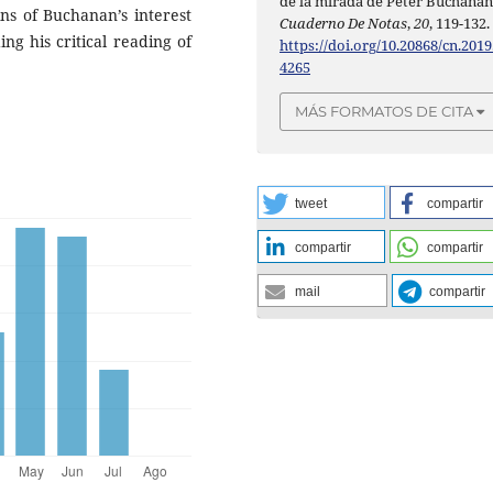
de la mirada de Peter Buchanan
ins of Buchanan’s interest
Cuaderno De Notas
,
20
, 119-132.
ng his critical reading of
https://doi.org/10.20868/cn.2019
4265
MÁS FORMATOS DE CITA
tweet
compartir
compartir
compartir
mail
compartir