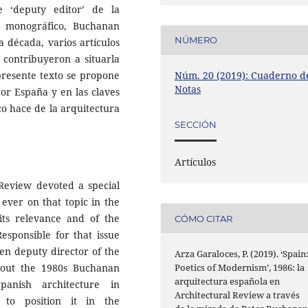
‘deputy editor’ de la
lo monográfico, Buchanan
NÚMERO
la década, varios artículos
 contribuyeron a situarla
 presente texto se propone
Núm. 20 (2019): Cuaderno d
Notas
or España y en las claves
co hace de la arquitectura
SECCIÓN
Artículos
 Review devoted a special
 ever on that topic in the
f its relevance and of the
CÓMO CITAR
Responsible for that issue
hen deputy director of the
Arza Garaloces, P. (2019). ‘Spain
ughout the 1980s Buchanan
Poetics of Modernism’, 1986: la
arquitectura española en
panish architecture in
Architectural Review a través
g to position it in the