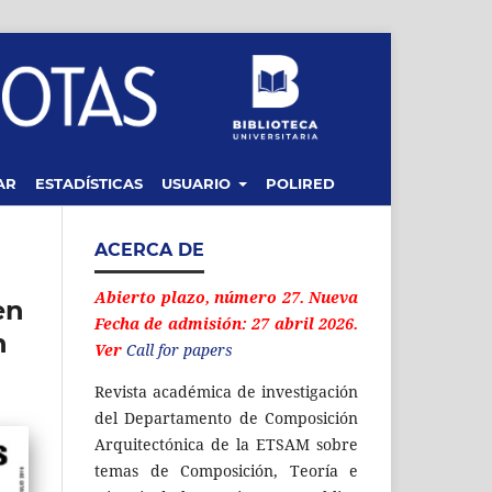
AR
ESTADÍSTICAS
USUARIO
POLIRED
ACERCA DE
Abierto plazo, número 27. Nueva
en
Fecha de admisión: 27 abril 2026.
n
Ver
Call for papers
Revista académica de investigación
del Departamento de Composición
Arquitectónica de la ETSAM sobre
temas de Composición, Teoría e