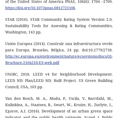
of the United States of America PNAS, 106(6): 1704 –1709.
https://doi.org/10.1073pnas.0812721106
STAR (2016). STAR Community Rating System Version 2.0.
Sustainability Tools for Assessing & Rating Communities,
Washington, 143 pp.
Unión Europea (2014). Construir una infraestructura verde
para Europa. Bruselas, Bélgica, 24 pp. doi:10.2779/2738.
http://ec.europa.eu/environment/nature/ecosystems/docs/GI-
Brochure-210x210-ES-web.pdf
USGBC, 2018. LEED v4 for Neighborhood Development.
LEED ND: Plan/LEED ND: Built Project. US Green Building
Council, USA, 103 pp.
Van den Bosch, M. A., Mudu, P., Uscila, V., Barrdahl, M.,
Kulinkina, A., Staatsen, B., Swart, W., Kruize, H., Zurlyte, I.,
Egorov, A.I. (2016). Development of an urban green space
indicator and the public health rationale. Scand. J. Public