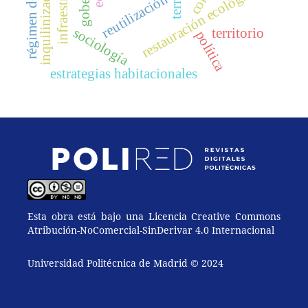
inquilinización
restauración ecológica
reutilización
sociología
territorio
política
estrategias habitacionales
Esta obra está bajo una Licencia Creative Commons
Atribución-NoComercial-SinDerivar 4.0 Internacional
Universidad Politécnica de Madrid © 2024