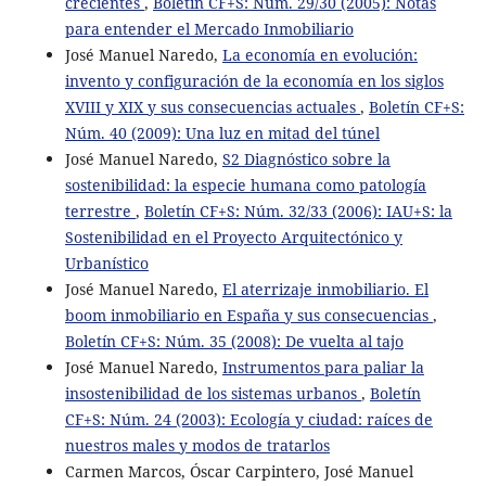
crecientes
,
Boletín CF+S: Núm. 29/30 (2005): Notas
para entender el Mercado Inmobiliario
José Manuel Naredo,
La economía en evolución:
invento y configuración de la economía en los siglos
XVIII y XIX y sus consecuencias actuales
,
Boletín CF+S:
Núm. 40 (2009): Una luz en mitad del túnel
José Manuel Naredo,
S2 Diagnóstico sobre la
sostenibilidad: la especie humana como patología
terrestre
,
Boletín CF+S: Núm. 32/33 (2006): IAU+S: la
Sostenibilidad en el Proyecto Arquitectónico y
Urbanístico
José Manuel Naredo,
El aterrizaje inmobiliario. El
boom inmobiliario en España y sus consecuencias
,
Boletín CF+S: Núm. 35 (2008): De vuelta al tajo
José Manuel Naredo,
Instrumentos para paliar la
insostenibilidad de los sistemas urbanos
,
Boletín
CF+S: Núm. 24 (2003): Ecología y ciudad: raíces de
nuestros males y modos de tratarlos
Carmen Marcos, Óscar Carpintero, José Manuel