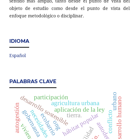
sentido más amplio, tanto desde el punto de vista del
objeto de estudio como desde el punto de vista del
enfoque metodológico o disciplinar.
IDIOMA
Español
PALABRAS CLAVE
urbano
participación
desarrollo sostenible
desarrollo humano
agricultura urbana
autogestión
aplicación de la ley
gobernanza
necesidades
conflicto
hábitat popular
tierra.
ecobarrio
ong