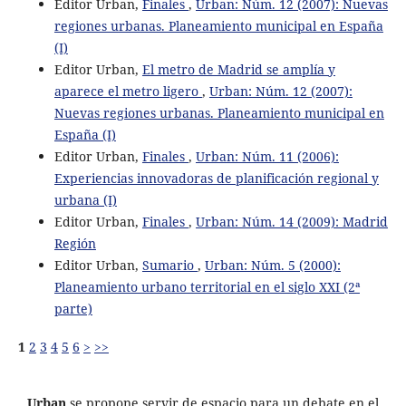
Editor Urban,
Finales
,
Urban: Núm. 12 (2007): Nuevas
regiones urbanas. Planeamiento municipal en España
(I)
Editor Urban,
El metro de Madrid se amplía y
aparece el metro ligero
,
Urban: Núm. 12 (2007):
Nuevas regiones urbanas. Planeamiento municipal en
España (I)
Editor Urban,
Finales
,
Urban: Núm. 11 (2006):
Experiencias innovadoras de planificación regional y
urbana (I)
Editor Urban,
Finales
,
Urban: Núm. 14 (2009): Madrid
Región
Editor Urban,
Sumario
,
Urban: Núm. 5 (2000):
Planeamiento urbano territorial en el siglo XXI (2ª
parte)
1
2
3
4
5
6
>
>>
Urban
se propone servir de espacio para un debate en el