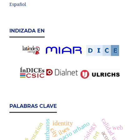
Español
INDIZADA EN
PALABRAS CLAVE
calidad urbana
planes urbanos
identity
espacio urbano
representation
web
ilses
city
net