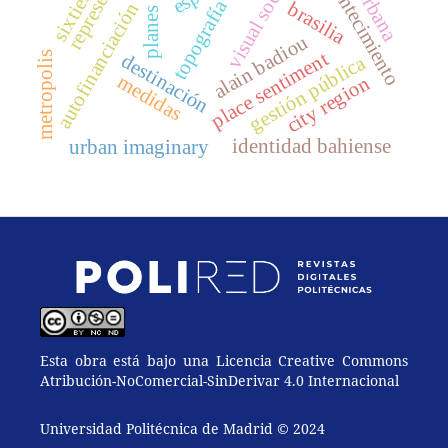
visual sociology
acontecimiento
sixties
topografía
brasilia
autofinanciación
alain badiou
place sentiment
metropolis
destinación
gestión pública
medidas
city region
identidad bahiense
urban imaginary
Esta obra está bajo una Licencia Creative Commons
Atribución-NoComercial-SinDerivar 4.0 Internacional
Universidad Politécnica de Madrid © 2024