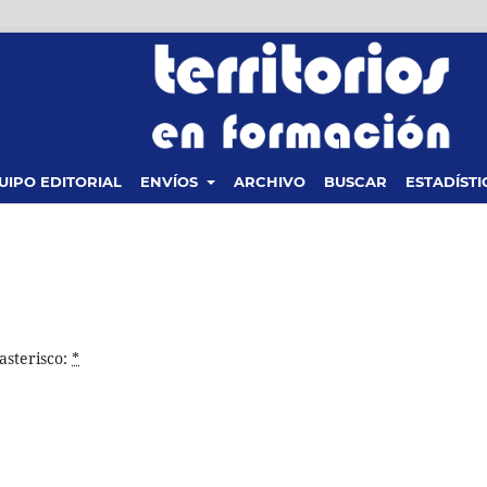
UIPO EDITORIAL
ENVÍOS
ARCHIVO
BUSCAR
ESTADÍSTI
asterisco:
*