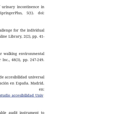
f urinary incontinence in
ringerPlus, 5(1). doi:
allenge for the individual
ine Library, 2(2), pp. 41-
ior walking environmental
 Inc., 48(3), pp. 247-249.
 de accesibilidad universal
cación en España. Madrid.
e en:
tudio_accesibilidad_Univ
iable audit instrument to