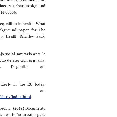
ngineers: Urban Design and
.14.00056.
equalities in health: What
ckground paper for The
ng Health Ditchley Park,
o social sanitario ante la
ito de atención primaria.
a. Disponible en:
elderly in the EU today.
e en:
elderly/index.html
.
ópez, E. (2019) Documento
ros de diseño urbano para