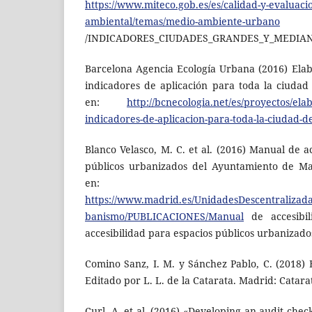
https://www.miteco.gob.es/es/calidad-y-evaluaci
ambiental/temas/medio-ambiente-urbano
/INDICADORES_CIUDADES_GRANDES_Y_MEDIANA
Barcelona Agencia Ecología Urbana (2016) Ela
indicadores de aplicación para toda la ciudad
en:
http://bcnecologia.net/es/proyectos/ela
indicadores-de-aplicacion-para-toda-la-ciudad-d
Blanco Velasco, M. C. et al. (2016) Manual de a
públicos urbanizados del Ayuntamiento de Ma
en:
https://www.madrid.es/UnidadesDescentralizad
banismo/PUBLICACIONES/Manual
de accesibi
accesibilidad para espacios públicos urbanizado
Comino Sanz, I. M. y Sánchez Pablo, C. (2018) 
Editado por L. L. de la Catarata. Madrid: Catara
Curl, A. et al. (2016) «Developing an audit checkl