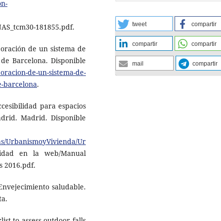
on-
tweet
compartir
S_tcm30-181855.pdf.
compartir
compartir
boración de un sistema de
 de Barcelona. Disponible
mail
compartir
boracion-de-un-sistema-de-
e-barcelona
.
ccesibilidad para espacios
drid. Madrid. Disponible
as/UrbanismoyVivienda/Ur
lidad en la web/Manual
s 2016.pdf.
Envejecimiento saludable.
ta.
ist to assess outdoor falls