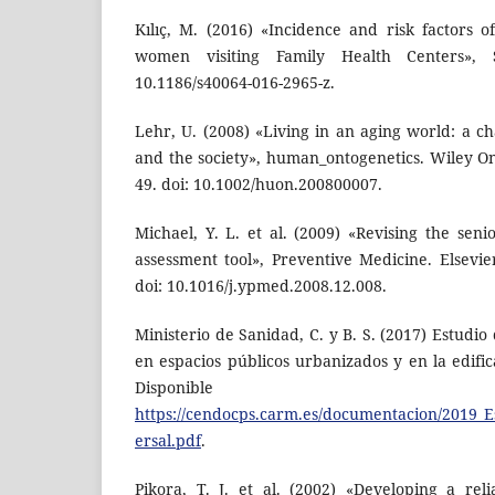
Kılıç, M. (2016) «Incidence and risk factors o
women visiting Family Health Centers», Sp
10.1186/s40064-016-2965-z.
Lehr, U. (2008) «Living in an aging world: a ch
and the society», human_ontogenetics. Wiley Onl
49. doi: 10.1002/huon.200800007.
Michael, Y. L. et al. (2009) «Revising the sen
assessment tool», Preventive Medicine. Elsevier
doi: 10.1016/j.ypmed.2008.12.008.
Ministerio de Sanidad, C. y B. S. (2017) Estudio
en espacios públicos urbanizados y en la edifi
Disponibl
https://cendocps.carm.es/documentacion/2019_Es
ersal.pdf
.
Pikora, T. J. et al. (2002) «Developing a rel