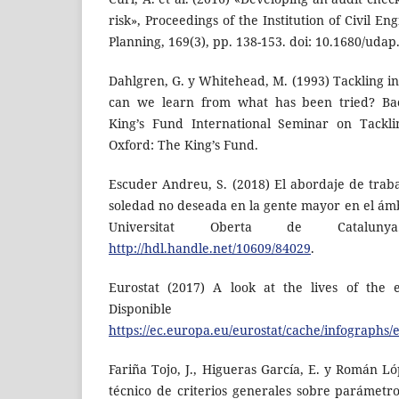
risk», Proceedings of the Institution of Civil E
Planning, 169(3), pp. 138-153. doi: 10.1680/udap
Dahlgren, G. y Whitehead, M. (1993) Tackling in
can we learn from what has been tried? Ba
King’s Fund International Seminar on Tackli
Oxford: The King’s Fund.
Escuder Andreu, S. (2018) El abordaje de trabaj
soledad no deseada en la gente mayor en el ámb
Universitat Oberta de Cataluny
http://hdl.handle.net/10609/84029
.
Eurostat (2017) A look at the lives of the 
Disponibl
https://ec.europa.eu/eurostat/cache/infographs/
Fariña Tojo, J., Higueras García, E. y Román L
técnico de criterios generales sobre parámet