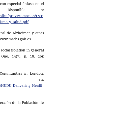
con especial énfasis en el
. Disponible en:
blica/prevPromocion/Estr
ismo_y_salud.pdf
.
egral de Alzheimer y otras
 www.mscbs.gob.es.
social isolation in general
ne, 14(7), p. 18. doi:
 Communities in London.
ible en:
./HUDU_Delivering_Health
oyección de la Población de