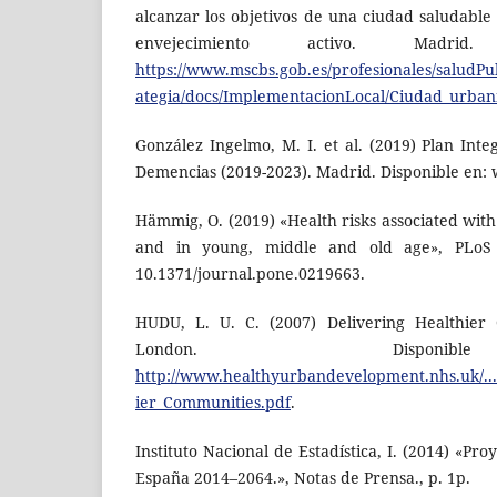
alcanzar los objetivos de una ciudad saludable 
envejecimiento activo. Madrid
https://www.mscbs.gob.es/profesionales/saludPu
ategia/docs/ImplementacionLocal/Ciudad_urban
González Ingelmo, M. I. et al. (2019) Plan Int
Demencias (2019-2023). Madrid. Disponible en:
Hämmig, O. (2019) «Health risks associated with 
and in young, middle and old age», PLoS O
10.1371/journal.pone.0219663.
HUDU, L. U. C. (2007) Delivering Healthier
London. Dispon
http://www.healthyurbandevelopment.nhs.uk/..
ier_Communities.pdf
.
Instituto Nacional de Estadística, I. (2014) «Pr
España 2014–2064.», Notas de Prensa., p. 1p.