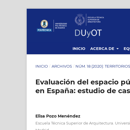
INICIO
ACERCA DE
EQ
INICIO
/
ARCHIVOS
/
NÚM. 18 (2020): TERRITORI
Evaluación del espacio pú
en España: estudio de ca
Elisa Pozo Menéndez
Escuela Técnica Superior de Arquitectura. Univers
Madrid.