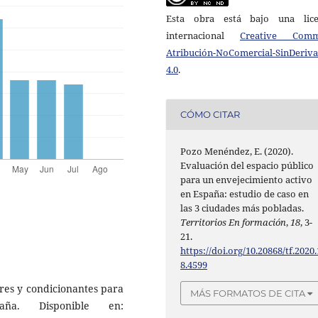
Esta obra está bajo una lice
internacional
Creative Com
Atribución-NoComercial-SinDeriv
4.0
.
CÓMO CITAR
Pozo Menéndez, E. (2020).
Evaluación del espacio público
para un envejecimiento activo
en España: estudio de caso en
las 3 ciudades más pobladas.
Territorios En formación
,
18
, 3-
21.
https://doi.org/10.20868/tf.2020.
8.4599
ores y condicionantes para
MÁS FORMATOS DE CITA
ña. Disponible en: