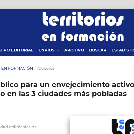
UIPO EDITORIAL
ENVÍOS
ARCHIVO
BUSCAR
ESTADÍSTI
OS EN FORMACIÓN
/
Artículos
blico para un envejecimiento activ
so en las 3 ciudades más pobladas
idad Politécnica de