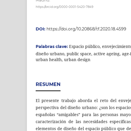
https://orcid.org/0000-0001-5420-7849
DOI:
https://doi.org/10.20868/tf.2020.18.4599
Espacio público, envejecimiento
Palabras clave:
diseño urbano, public space, active ageing, age
urban health, urban design
RESUMEN
El presente trabajo aborda el reto del envej
perspectiva del diseño urbano: ¿son los espacio
españolas “amigables” para las personas mayo
caracterización de las necesidades específic
elementos de diseño del espacio público que d