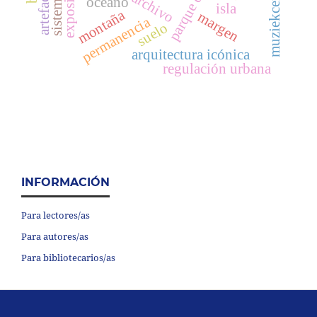
muziekcentrum
exposición
sistemas
oceano
isla
montaña
margen
permanencia
suelo
arquitectura icónica
regulación urbana
INFORMACIÓN
Para lectores/as
Para autores/as
Para bibliotecarios/as