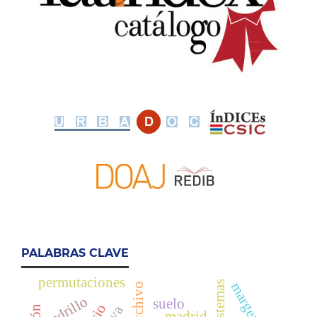
PALABRAS CLAVE
permutaciones
sistemas
margen
ladrillo
suelo
madrid