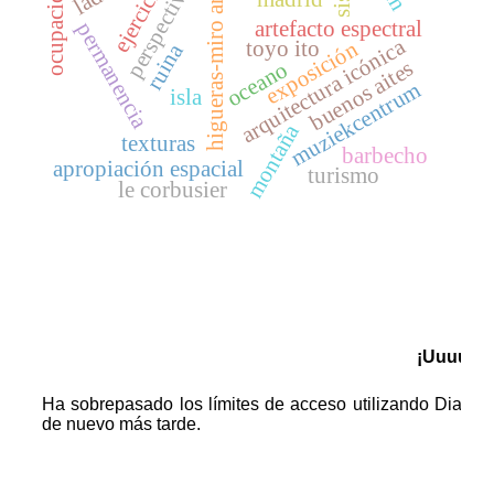
higueras-miro archivo
ejercicio
perspectiva
ocupación
artefacto espectral
permanencia
arquitectura icónica
exposición
toyo ito
ruina
buenos aites
oceano
muziekcentrum
isla
montaña
texturas
barbecho
apropiación espacial
turismo
le corbusier