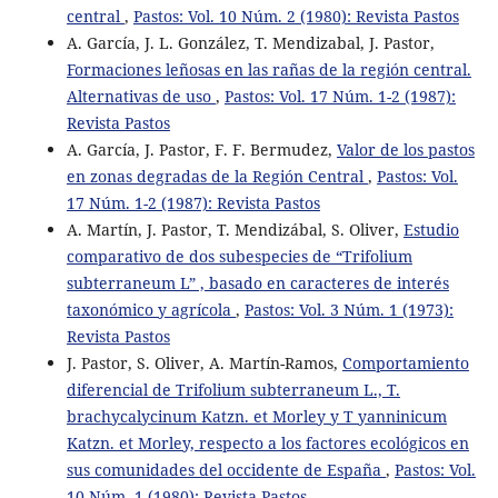
central
,
Pastos: Vol. 10 Núm. 2 (1980): Revista Pastos
A. García, J. L. González, T. Mendizabal, J. Pastor,
Formaciones leñosas en las rañas de la región central.
Alternativas de uso
,
Pastos: Vol. 17 Núm. 1-2 (1987):
Revista Pastos
A. García, J. Pastor, F. F. Bermudez,
Valor de los pastos
en zonas degradas de la Región Central
,
Pastos: Vol.
17 Núm. 1-2 (1987): Revista Pastos
A. Martín, J. Pastor, T. Mendizábal, S. Oliver,
Estudio
comparativo de dos subespecies de “Trifolium
subterraneum L” , basado en caracteres de interés
taxonómico y agrícola
,
Pastos: Vol. 3 Núm. 1 (1973):
Revista Pastos
J. Pastor, S. Oliver, A. Martín-Ramos,
Comportamiento
diferencial de Trifolium subterraneum L., T.
brachycalycinum Katzn. et Morley y T yanninicum
Katzn. et Morley, respecto a los factores ecológicos en
sus comunidades del occidente de España
,
Pastos: Vol.
10 Núm. 1 (1980): Revista Pastos