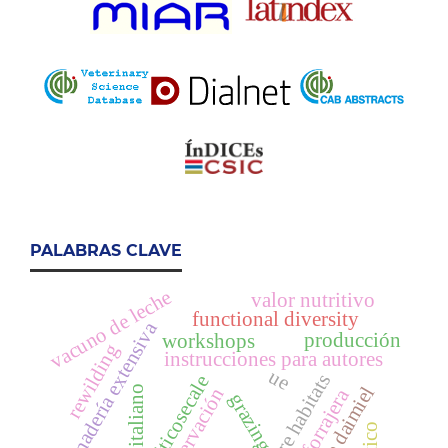
PALABRAS CLAVE
vacuno de leche
valor nutritivo
functional diversity
ganadería extensiva
producción
workshops
rewilding
instrucciones para autores
ue
pasture habitats
triticosecale
raigrás italiano
conservación
grazing