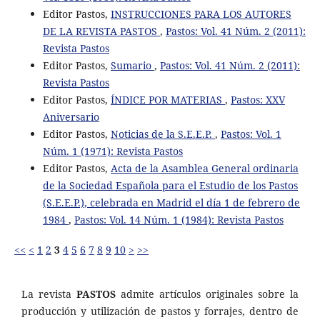
Editor Pastos,
INSTRUCCIONES PARA LOS AUTORES
DE LA REVISTA PASTOS
,
Pastos: Vol. 41 Núm. 2 (2011):
Revista Pastos
Editor Pastos,
Sumario
,
Pastos: Vol. 41 Núm. 2 (2011):
Revista Pastos
Editor Pastos,
ÍNDICE POR MATERIAS
,
Pastos: XXV
Aniversario
Editor Pastos,
Noticias de la S.E.E.P.
,
Pastos: Vol. 1
Núm. 1 (1971): Revista Pastos
Editor Pastos,
Acta de la Asamblea General ordinaria
de la Sociedad Española para el Estudio de los Pastos
(S.E.E.P.), celebrada en Madrid el día 1 de febrero de
1984
,
Pastos: Vol. 14 Núm. 1 (1984): Revista Pastos
<<
<
1
2
3
4
5
6
7
8
9
10
>
>>
La revista
PASTOS
admite artículos originales sobre la
producción y utilización de pastos y forrajes, dentro de