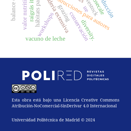
hábitats pascícolas
raigrás italiano
triticosecale
ganadería extensiva
producción
instrucciones para autores
valor nutritivo
grazing
ue
conservación
workshops
diversity.
vacuno de leche
Esta obra está bajo una Licencia Creative Commons
Atribución-NoComercial-SinDerivar 4.0 Internacional
Universidad Politécnica de Madrid © 2024