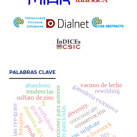
PALABRAS CLAVE
vacuno de leche
abandono
ganadería extensiva
instrucciones para autores
rewilding
tendencias
sulfato de zinc
ue
diversity.
italian rye-grass
grazing
triticosecale
workshops
dinámica de talleres
hábitats pascícolas
conservación
calidad forrajera
zinc sulphate
extensive livestock