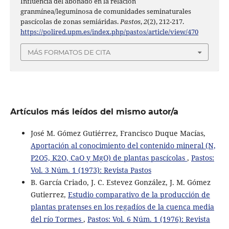
Influencia del abonado en la relación
granmínea/leguminosa de comunidades seminaturales
pascícolas de zonas semiáridas.
Pastos
,
2
(2), 212-217.
https://polired.upm.es/index.php/pastos/article/view/470
MÁS FORMATOS DE CITA
Artículos más leídos del mismo autor/a
José M. Gómez Gutiérrez, Francisco Duque Macías,
Aportación al conocimiento del contenido mineral (N,
P2O5, K2O, CaO y MgO) de plantas pascícolas
,
Pastos:
Vol. 3 Núm. 1 (1973): Revista Pastos
B. García Criado, J. C. Estevez González, J. M. Gómez
Gutierrez,
Estudio comparativo de la producción de
plantas pratenses en los regadíos de la cuenca media
del río Tormes
,
Pastos: Vol. 6 Núm. 1 (1976): Revista