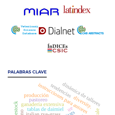
PALABRAS CLAVE
dinámica de talleres
instrucciones para autores
tendencias
producción
diversity.
pastoreo
ganadería extensiva
ue
tablas de daimiel
italian rye-grass