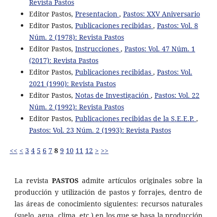
Revista Pastos
Editor Pastos,
Presentacion
,
Pastos: XXV Aniversario
Editor Pastos,
Publicaciones recibidas
,
Pastos: Vol. 8
Núm. 2 (1978): Revista Pastos
Editor Pastos,
Instrucciones
,
Pastos: Vol. 47 Núm. 1
(2017): Revista Pastos
Editor Pastos,
Publicaciones recibidas
,
Pastos: Vol.
2021 (1990): Revista Pastos
Editor Pastos,
Notas de Investigación
,
Pastos: Vol. 22
Núm. 2 (1992): Revista Pastos
Editor Pastos,
Publicaciones recibidas de la S.E.E.P.
,
Pastos: Vol. 23 Núm. 2 (1993): Revista Pastos
<<
<
3
4
5
6
7
8
9
10
11
12
>
>>
La revista
PASTOS
admite artículos originales sobre la
producción y utilización de pastos y forrajes, dentro de
las áreas de conocimiento siguientes: recursos naturales
(suelo, agua, clima, etc.) en los que se basa la producción