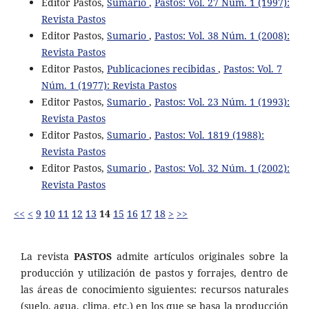
Editor Pastos,
Sumario
,
Pastos: Vol. 27 Núm. 1 (1997):
Revista Pastos
Editor Pastos,
Sumario
,
Pastos: Vol. 38 Núm. 1 (2008):
Revista Pastos
Editor Pastos,
Publicaciones recibidas
,
Pastos: Vol. 7
Núm. 1 (1977): Revista Pastos
Editor Pastos,
Sumario
,
Pastos: Vol. 23 Núm. 1 (1993):
Revista Pastos
Editor Pastos,
Sumario
,
Pastos: Vol. 1819 (1988):
Revista Pastos
Editor Pastos,
Sumario
,
Pastos: Vol. 32 Núm. 1 (2002):
Revista Pastos
<<
<
9
10
11
12
13
14
15
16
17
18
>
>>
La revista
PASTOS
admite artículos originales sobre la
producción y utilización de pastos y forrajes, dentro de
las áreas de conocimiento siguientes: recursos naturales
(suelo, agua, clima, etc.) en los que se basa la producción