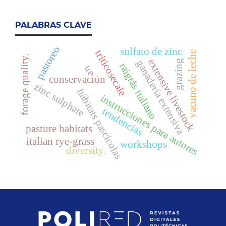
PALABRAS CLAVE
pastoreo
sulfato de zinc
triticosecale
vacuno de leche
forage quality.
extensive livestock
ganadería extensiva
grazing
raigrás italiano
ue
conservación
zinc sulphate
hábitats pascícolas
instrucciones para autores
tendencias
pasture habitats
italian rye-grass
workshops
diversity.