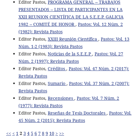
Editor Pastos,
PROGRAMA GENERAL -- TRABAJOS
PRESENTADOS -- LISTA DE PARTICIPANTES EN LA
XXII REUNION CIENTÍFICA DE LA S.E.E.P. GALICIA
1982 -- COMITÉ DE HONOR
,
Pastos: Vol. 12 Núm. 2
(1982): Revista Pastos
Editor Pastos,
XXIII Reunión Científica
,
Pastos: Vol. 13
Núm. 1-2 (1983): Revista Pastos
Editor Pastos,
Noticias de la S.E.E.P
,
Pastos: Vol. 27
Núm. 2 (1997): Revista Pastos
Editor Pastos,
Créditos
,
Pastos: Vol. 47 Núm. 2 (2017):
Revista Pastos
Editor Pastos,
Sumario
,
Pastos: Vol. 37 Núm. 2 (2007):
Revista Pastos
Editor Pastos,
Recensiones
,
Pastos: Vol. 7 Núm. 2
(1977): Revista Pastos
Editor Pastos,
Reseñas de Tesis Doctorales
,
Pastos: Vol.
45 Núm. 2 (2015): Revista Pastos
<<
<
1
2
3
4
5
6
7
8
9
10
>
>>