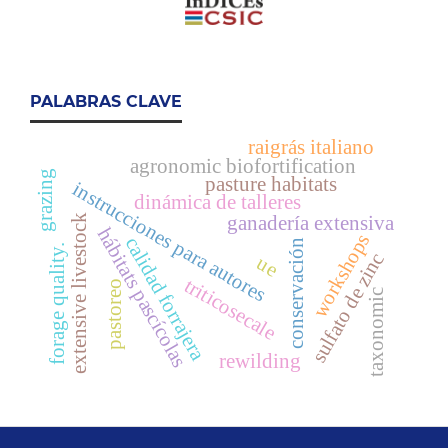
PALABRAS CLAVE
raigrás italiano
agronomic biofortification
grazing
pasture habitats
instrucciones para autores
dinámica de talleres
ganadería extensiva
extensive livestock
hábitats pascícolas
workshops
calidad forrajera
conservación
forage quality.
sulfato de zinc
ue
triticosecale
pastoreo
taxonomic
rewilding