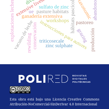
extensive livestock
hábitats pascícolas
explotaciones lecheras
taxonomic
abandono
sulfato de zinc
ue
pasture habitats
ganadería extensiva
workshops
instrucciones para autores
vacuno de leche
pastoreo
conservación
grazing
producción
rewilding
triticosecale
zinc sulphate
Esta obra está bajo una Licencia Creative Commons
Atribución-NoComercial-SinDerivar 4.0 Internacional