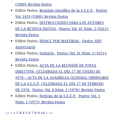
(2000): Revista Pastos
Editor Pastos,
Reunión cientifica de la S.E.E.P.
,
Pastos:
Vol. 1819 (1988): Revista Pastos
Editor Pastos,
INSTRUCCIONES PARA LOS AUTORES
DE LA REVISTA PASTOS
,
Pastos: Vol. 41 Núm. 2 (2011):
Revista Pastos
Editor Pastos,
ÍNDICE POR MATERIAS
,
Pastos: XXV
Aniversario
Editor Pastos,
Sumario
,
Pastos: Vol. 41 Núm. 2 (2011):
Revista Pastos
Editor Pastos,
ACTA DE LA REUNIÓN DE JUNTA
DIRECTIVA, CELEBRADA EL DÍA 27 DE ENERO DE
1978 -- ACTA DE LA ASAMBLEA GENERAL ORDINARIA
DE LA S.E.E.P., CELEBRADA EL DÍA 17 DE FEBRERO
DE 1978
,
Pastos: Vol. 8 Núm. 2 (1978): Revista Pastos
Editor Pastos,
Noticias de la S.E.E.P.
,
Pastos: Vol. 1
Núm. 1 (1971): Revista Pastos
<<
<
1
2
3
4
5
6
7
8
9
10
>
>>