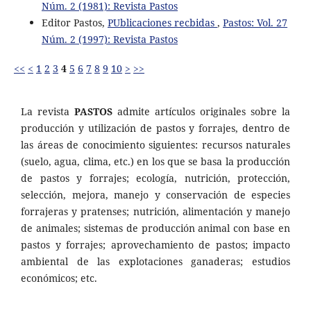
Núm. 2 (1981): Revista Pastos
Editor Pastos,
PUblicaciones recbidas
,
Pastos: Vol. 27
Núm. 2 (1997): Revista Pastos
<<
<
1
2
3
4
5
6
7
8
9
10
>
>>
La revista
PASTOS
admite artículos originales sobre la
producción y utilización de pastos y forrajes, dentro de
las áreas de conocimiento siguientes: recursos naturales
(suelo, agua, clima, etc.) en los que se basa la producción
de pastos y forrajes; ecología, nutrición, protección,
selección, mejora, manejo y conservación de especies
forrajeras y pratenses; nutrición, alimentación y manejo
de animales; sistemas de producción animal con base en
pastos y forrajes; aprovechamiento de pastos; impacto
ambiental de las explotaciones ganaderas; estudios
económicos; etc.