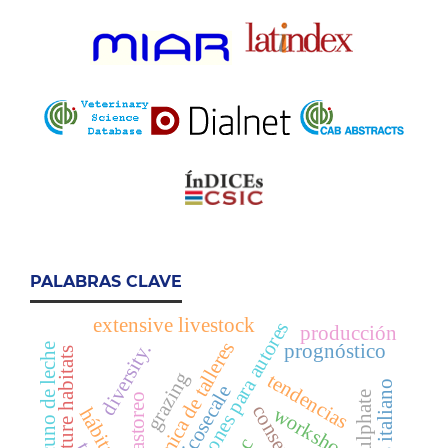
PALABRAS CLAVE
extensive livestock
instrucciones para autores
producción
dinámica de talleres
diversity.
prognóstico
vacuno de leche
pasture habitats
grazing
tendencias
raigrás italiano
triticosecale
zinc sulphate
pastoreo
workshops