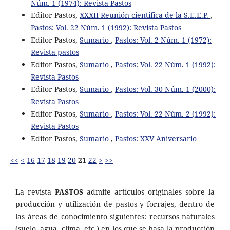
Núm. 1 (1974): Revista Pastos
Editor Pastos,
XXXII Reunión cientifica de la S.E.E.P.
,
Pastos: Vol. 22 Núm. 1 (1992): Revista Pastos
Editor Pastos,
Sumario
,
Pastos: Vol. 2 Núm. 1 (1972):
Revista pastos
Editor Pastos,
Sumario
,
Pastos: Vol. 22 Núm. 1 (1992):
Revista Pastos
Editor Pastos,
Sumario
,
Pastos: Vol. 30 Núm. 1 (2000):
Revista Pastos
Editor Pastos,
Sumario
,
Pastos: Vol. 22 Núm. 2 (1992):
Revista Pastos
Editor Pastos,
Sumario
,
Pastos: XXV Aniversario
<<
<
16
17
18
19
20
21
22
>
>>
La revista
PASTOS
admite artículos originales sobre la
producción y utilización de pastos y forrajes, dentro de
las áreas de conocimiento siguientes: recursos naturales
(suelo, agua, clima, etc.) en los que se basa la producción