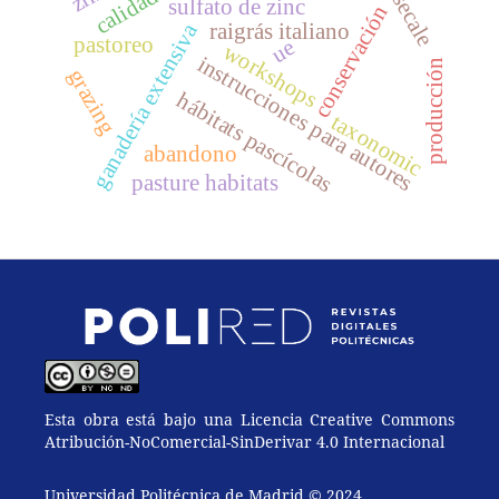
sulfato de zinc
conservación
ganadería extensiva
raigrás italiano
pastoreo
ue
workshops
instrucciones para autores
producción
grazing
hábitats pascícolas
taxonomic
abandono
pasture habitats
Esta obra está bajo una Licencia Creative Commons
Atribución-NoComercial-SinDerivar 4.0 Internacional
Universidad Politécnica de Madrid © 2024