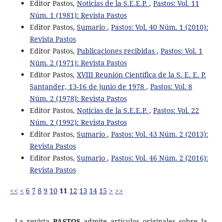
Editor Pastos,
Noticias de la S.E.E.P.
,
Pastos: Vol. 11
Núm. 1 (1981): Revista Pastos
Editor Pastos,
Sumario
,
Pastos: Vol. 40 Núm. 1 (2010):
Revista Pastos
Editor Pastos,
Publicaciones recibidas
,
Pastos: Vol. 1
Núm. 2 (1971): Revista Pastos
Editor Pastos,
XVIII Reunión Científica de la S. E. E. P.
Santander, 13-16 de junio de 1978
,
Pastos: Vol. 8
Núm. 2 (1978): Revista Pastos
Editor Pastos,
Noticias de la S.E.E.P.
,
Pastos: Vol. 22
Núm. 2 (1992): Revista Pastos
Editor Pastos,
Sumario
,
Pastos: Vol. 43 Núm. 2 (2013):
Revista Pastos
Editor Pastos,
Sumario
,
Pastos: Vol. 46 Núm. 2 (2016):
Revista Pastos
<<
<
6
7
8
9
10
11
12
13
14
15
>
>>
La revista
PASTOS
admite artículos originales sobre la