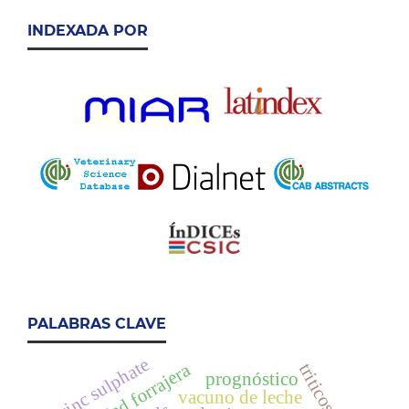
INDEXADA POR
PALABRAS CLAVE
zinc sulphate
calidad forrajera
triticosecale
prognóstico
vacuno de leche