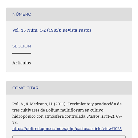
NÚMERO
Vol. 15 Núm. 1-2 (1985): Revista Pastos
SECCIÓN
Artículos
CÓMO CITAR
Pol, A., & Medrano, H. (2011). Crecimiento y producción de
tres cultivares de Lolium multiflorum en cultivo
hidropónico con atmósfera controlada.
Pastos
,
15
(1-2), 67-
73.
https://polired.upm.es/index.php/pastos/article/view/1025