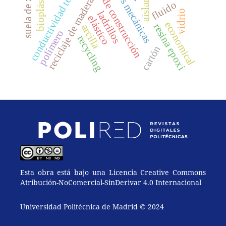
bloques de construcción
suela de zapato
conductividad térmica
bioplástico
aislante
reciclaje de madera
fluido
vidrio
ladrillos
elástico
economical
resina epoxi
arcilla
polímero
recycling
cartón
Esta obra está bajo una Licencia Creative Commons
Atribución-NoComercial-SinDerivar 4.0 Internacional
Universidad Politécnica de Madrid © 2024