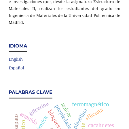
e investigaciones que, desde la asignatura Estructura de
Materiales II, realizan los estudiantes del grado en
Ingeniería de Materiales de la Universidad Politécnica de
Madrid.
IDIOMA
English
Español
PALABRAS CLAVE
glicerina
ferromagnético
azúcar
propiedades mecánicas
silicona
plastilina
aramida
cacahuetes