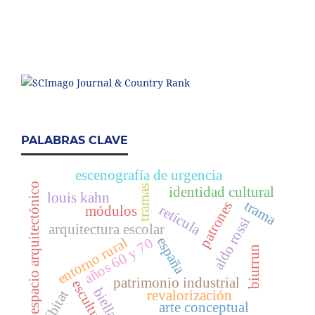
PALABRAS CLAVE
escenografía de urgencia
espacio arquitectónico
tramas
identidad cultural
louis kahn
trama
patrones
retícula
módulos
aldo rossi
arquitectura escolar
españa
entorno rural
años 60 y 70
biurrun
patrimonio industrial
escultura
biella
hábitat
revalorización
arte conceptual