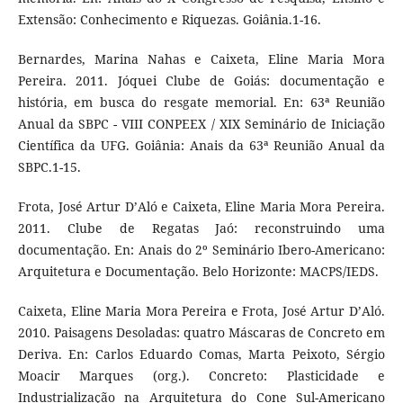
Extensão: Conhecimento e Riquezas. Goiânia.1-16.
Bernardes, Marina Nahas e Caixeta, Eline Maria Mora
Pereira. 2011. Jóquei Clube de Goiás: documentação e
história, em busca do resgate memorial. En: 63ª Reunião
Anual da SBPC - VIII CONPEEX / XIX Seminário de Iniciação
Científica da UFG. Goiânia: Anais da 63ª Reunião Anual da
SBPC.1-15.
Frota, José Artur D’Aló e Caixeta, Eline Maria Mora Pereira.
2011. Clube de Regatas Jaó: reconstruindo uma
documentação. En: Anais do 2º Seminário Ibero-Americano:
Arquitetura e Documentação. Belo Horizonte: MACPS/IEDS.
Caixeta, Eline Maria Mora Pereira e Frota, José Artur D’Aló.
2010. Paisagens Desoladas: quatro Máscaras de Concreto em
Deriva. En: Carlos Eduardo Comas, Marta Peixoto, Sérgio
Moacir Marques (org.). Concreto: Plasticidade e
Industrialização na Arquitetura do Cone Sul-Americano