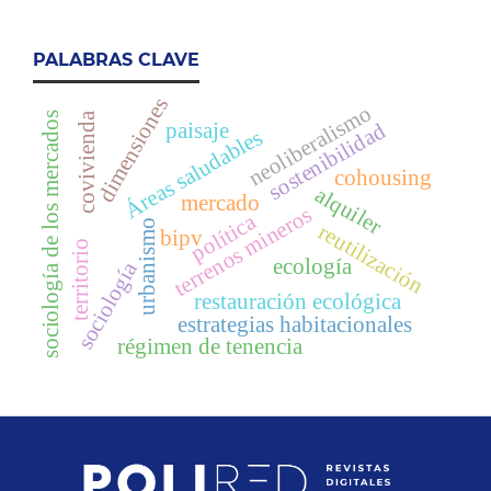
PALABRAS CLAVE
dimensiones
neoliberalismo
sociología de los mercados
covivienda
sostenibilidad
paisaje
Áreas saludables
cohousing
alquiler
mercado
terrenos mineros
política
urbanismo
reutilización
bipv
territorio
ecología
sociología
restauración ecológica
estrategias habitacionales
régimen de tenencia