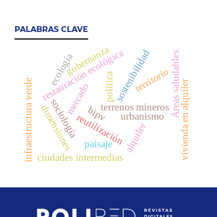
PALABRAS CLAVE
gobernanza
restauración ecológica
sostenibilidad
Áreas saludables
ecología
territorio
política
infraestructura verde
vivienda en alquiler
mercado
sociología
terrenos mineros
dimensiones
bipv
urbanismo
reutilización
alquiler
paisaje
ciudades intermedias