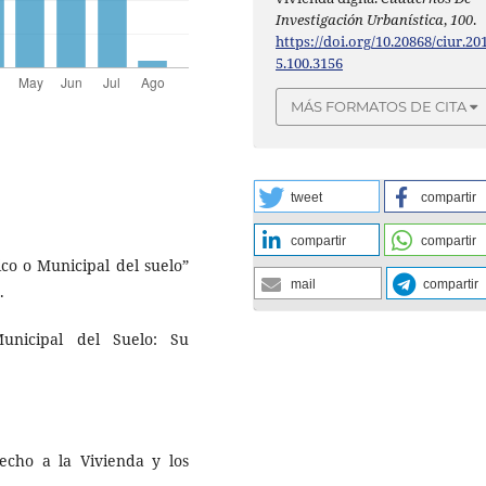
Investigación Urbanística
,
100
.
https://doi.org/10.20868/ciur.20
5.100.3156
MÁS FORMATOS DE CITA
tweet
compartir
compartir
compartir
ico o Municipal del suelo”
mail
compartir
.
nicipal del Suelo: Su
cho a la Vivienda y los