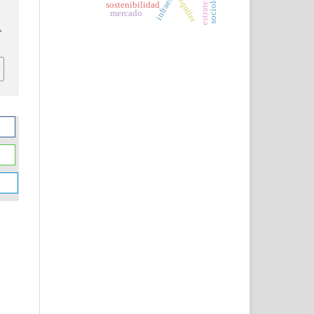
alquiler
sostenibilidad
mercado
1