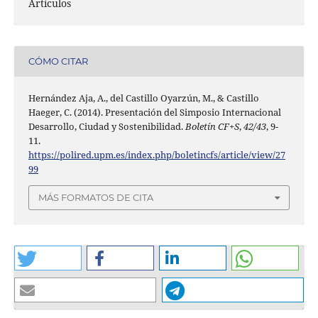
Artículos
CÓMO CITAR
Hernández Aja, A., del Castillo Oyarzún, M., & Castillo
Haeger, C. (2014). Presentación del Simposio Internacional
Desarrollo, Ciudad y Sostenibilidad.
Boletín CF+S
,
42/43
, 9-
11.
https://polired.upm.es/index.php/boletincfs/article/view/27
99
MÁS FORMATOS DE CITA