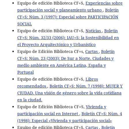
Equipo de edición Biblioteca CF+S,
Experiencias sobre
participación social y planeamiento urbano
,
Boletín
CF+S: Núm. 3 (1997): Especial sobre PARTICIPACIÓN
SOCIAL
Equipo de edición Biblioteca CF+S,
Noticias
,
Boletín
CF+S: Núm. 32/33 (2006): IAU+S: la Sostenibilidad en
el Proyecto Arquitectónico y Urbanístico
Equipo de Edición Biblioteca CF+s,
Cartas
,
Boletín
CF+S: Núm. 23 (2003): De Sur a Norte. Ciudades y
medio ambiente en América Latina, España y
Portugal
Equipo de edición Biblioteca CF+S,
Libros
recomendados
,
Boletín CF+S: Núm. 7 (1998): MUJER Y
CIUDAD. Una visión de género sobre la vida cotidiana
en la ciudad.
Equipo de Edición Biblioteca CF+S,
Vivienda y
participación social en Internet
,
Boletín CF+S: Núm. 4
(1998): Especial «Vivienda y participación social»
Equipo de edición Biblioteca CF+S,
Cartas
,
Boletín