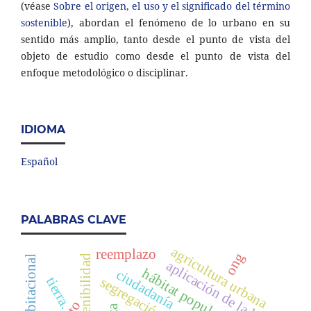
(véase
Sobre el origen, el uso y el significado del término
sostenible
), abordan el fenómeno de lo urbano en su
sentido más amplio, tanto desde el punto de vista del
objeto de estudio como desde el punto de vista del
enfoque metodológico o disciplinar.
IDIOMA
Español
PALABRAS CLAVE
agricultura urbana
reemplazo
ong
sostenibilidad
aplicación de la ley
hábitat popular
ciudadanía
segregación.
tierra.