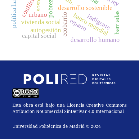
política habitacional
conflicto
pobreza
desarrollo sostenible
barriadas
urbano
banco mundial
ecobarrio
indigente
reparto
vivienda social
autogestión
capital social
desarrollo humano
Esta obra está bajo una Licencia Creative Commons
Atribución-NoComercial-SinDerivar 4.0 Internacional
Universidad Politécnica de Madrid © 2024