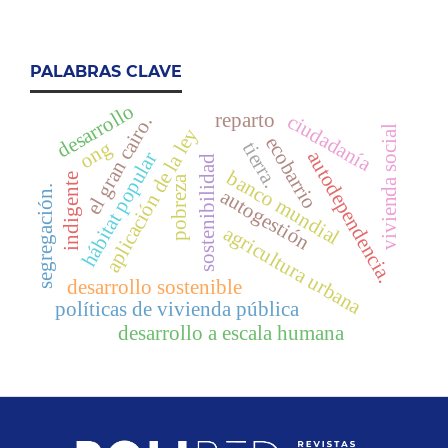
PALABRAS CLAVE
desarrollo
reparto
ciudadanía
el gran cairo.
vivienda social
aplicación de la ley
ecobarrio
ong
tierra.
autodependencia.
hábitat popular
sostenibilidad
banco mundial
indigente
pobreza
segregación.
autogestión
agricultura urbana
desarrollo sostenible
políticas de vivienda pública
desarrollo a escala humana