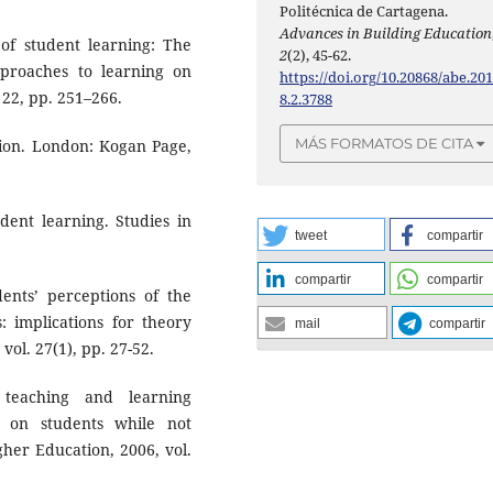
Politécnica de Cartagena.
Advances in Building Education
 of student learning: The
2
(2), 45-62.
pproaches to learning on
https://doi.org/10.20868/abe.20
 22, pp. 251–266.
8.2.3788
MÁS FORMATOS DE CITA
tion. London: Kogan Page,
dent learning. Studies in
tweet
compartir
compartir
compartir
dents’ perceptions of the
 implications for theory
mail
compartir
vol. 27(1), pp. 27-52.
teaching and learning
 on students while not
gher Education, 2006, vol.