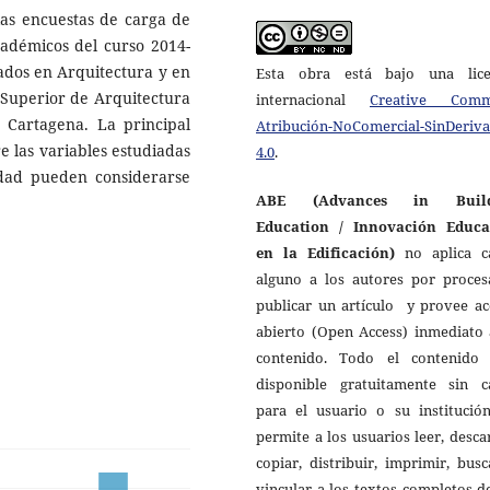
 las encuestas de carga de
académicos del curso 2014-
rados en Arquitectura y en
Esta obra está bajo una lice
a Superior de Arquitectura
internacional
Creative Com
e Cartagena. La principal
Atribución-NoComercial-SinDeriv
e las variables estudiadas
4.0
.
idad pueden considerarse
ABE (Advances in Build
Education / Innovación Educa
en la Edificación)
no aplica c
alguno a los autores por
proces
publicar un artículo
y provee ac
abierto (Open Access) inmediato 
contenido. Todo el contenido 
disponible gratuitamente sin c
para el usuario o su institución
permite a los usuarios leer, desca
copiar, distribuir, imprimir, bus
vincular a los textos completos d