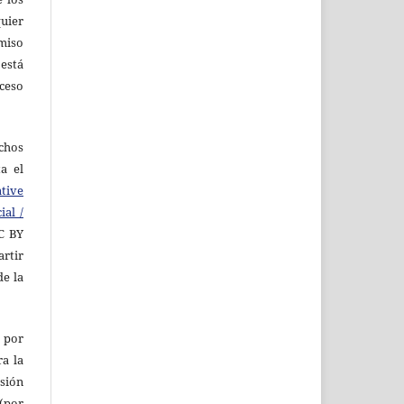
quier
rmiso
 está
cceso
echos
ta el
tive
al /
C BY
rtir
de la
 por
ra la
rsión
 (por