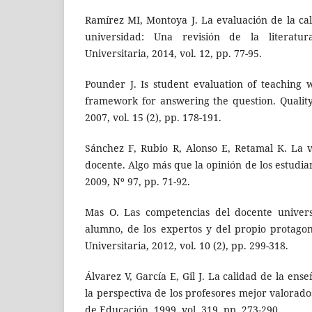
Ramírez MI, Montoya J. La evaluación de la cal
universidad: Una revisión de la literatur
Universitaria, 2014, vol. 12, pp. 77-95.
Pounder J. Is student evaluation of teaching 
framework for answering the question. Qualit
2007, vol. 15 (2), pp. 178-191.
Sánchez F, Rubio R, Alonso E, Retamal K. La v
docente. Algo más que la opinión de los estudian
2009, Nº 97, pp. 71-92.
Mas O. Las competencias del docente universi
alumno, de los expertos y del propio protagon
Universitaria, 2012, vol. 10 (2), pp. 299-318.
Álvarez V, García E, Gil J. La calidad de la ens
la perspectiva de los profesores mejor valorado
de Educación, 1999, vol. 319, pp. 273-290.