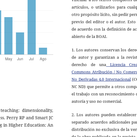
artículos, o utilizarlos para cual
otro propósito lícito, sin pedir pe
previo del editor o el autor. Esto
de acuerdo con la definición de a
abierto de la BOAI.
1. Los autores conservan los der
de autor y garantizan a la revis
derecho de una
Licencia Crea
Commons Atribución / No Comerci
No Derivadas 4.0 Internacional
(C
NC ND) que permite a otros compa
el trabajo con un reconocimiento 
autoría y uso no comercial.
teaching: dimensionality,
2. Los autores pueden establecer
ness. Perry RP and Smart JC
separado acuerdos adicionales pa
ng in Higher Education: An
distribución no exclusiva de la ve
de la obra publicada en la revista