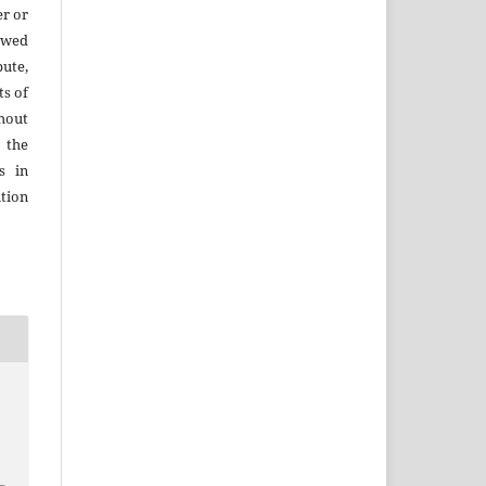
er or
lowed
ute,
ts of
hout
 the
s in
tion
h