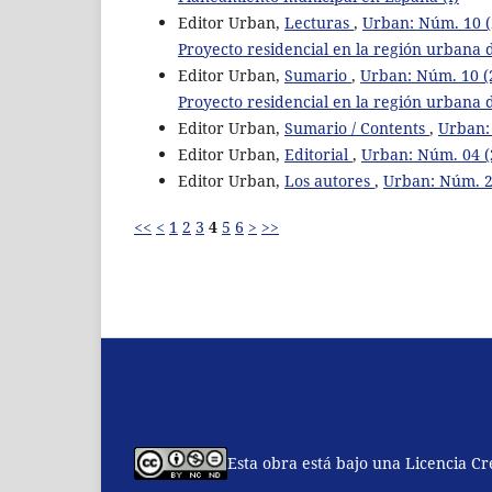
Editor Urban,
Lecturas
,
Urban: Núm. 10 (
Proyecto residencial en la región urbana 
Editor Urban,
Sumario
,
Urban: Núm. 10 (
Proyecto residencial en la región urbana 
Editor Urban,
Sumario / Contents
,
Urban: 
Editor Urban,
Editorial
,
Urban: Núm. 04 (2
Editor Urban,
Los autores
,
Urban: Núm. 2 
<<
<
1
2
3
4
5
6
>
>>
Esta obra está bajo una Licencia C