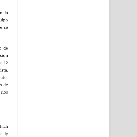
e la
uipo
e se
vo de
sión
de 12
ista.
uto-
s de
ios
which
eely