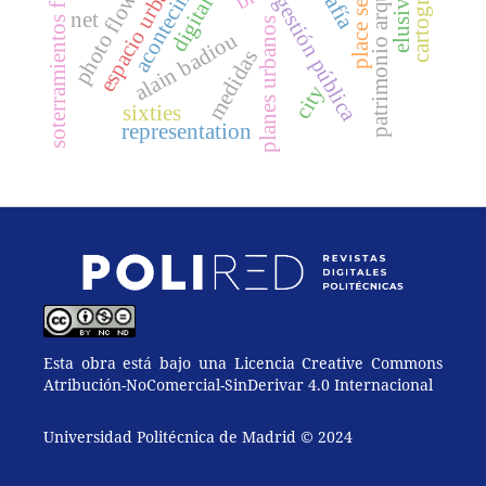
patrimonio arquitectónico
soterramientos ferroviarios
acontecimiento
cartography
espacio urbano
photo flows
gestión pública
net
planes urbanos
alain badiou
medidas
city
sixties
representation
Esta obra está bajo una Licencia Creative Commons
Atribución-NoComercial-SinDerivar 4.0 Internacional
Universidad Politécnica de Madrid © 2024