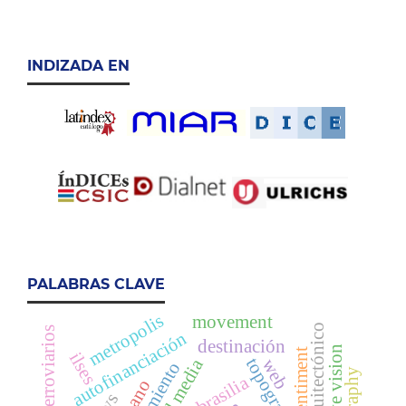
INDIZADA EN
PALABRAS CLAVE
metropolis
movement
autofinanciación
destinación
elusive vision
place sentiment
ilses
topografía
digital media
web
brasilia