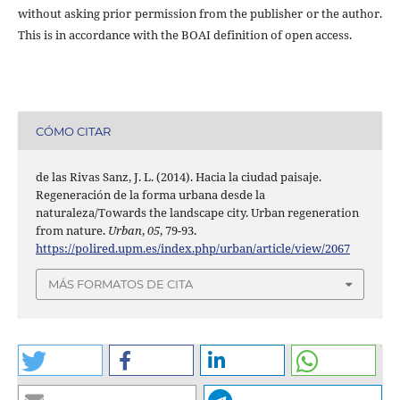
without asking prior permission from the publisher or the author.
This is in accordance with the BOAI definition of open access.
CÓMO CITAR
de las Rivas Sanz, J. L. (2014). Hacia la ciudad paisaje.
Regeneración de la forma urbana desde la
naturaleza/Towards the landscape city. Urban regeneration
from nature.
Urban
,
05
, 79-93.
https://polired.upm.es/index.php/urban/article/view/2067
MÁS FORMATOS DE CITA