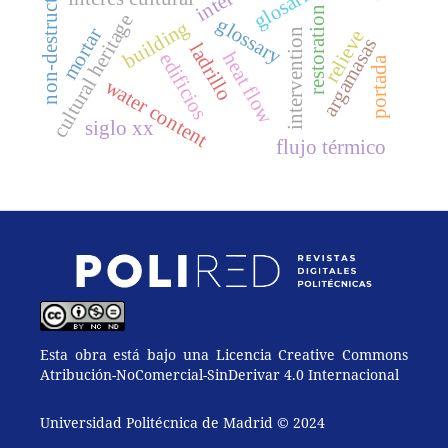
non-destructive test
glosario
restoration
cultural heritage
glossary
building
mortar
intervention
relieve
argamasas
ladrillo
heat flow
edificios
portada
water content
siglo xx
flujo térmico
Esta obra está bajo una Licencia Creative Commons
Atribución-NoComercial-SinDerivar 4.0 Internacional
Universidad Politécnica de Madrid © 2024